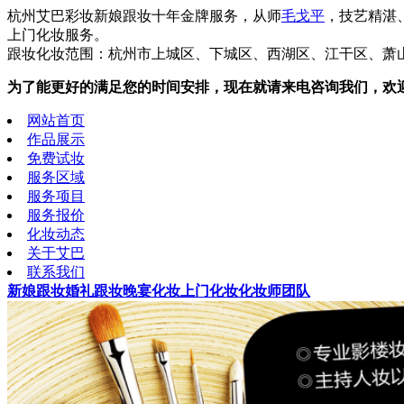
杭州艾巴彩妆新娘跟妆十年金牌服务，从师
毛戈平
，技艺精湛
上门化妆服务。
跟妆化妆范围：杭州市上城区、下城区、西湖区、江干区、萧
为了能更好的满足您的时间安排，现在就请来电咨询我们，欢迎拨打
网站首页
作品展示
免费试妆
服务区域
服务项目
服务报价
化妆动态
关于艾巴
联系我们
新娘跟妆
婚礼跟妆
晚宴化妆
上门化妆
化妆师团队