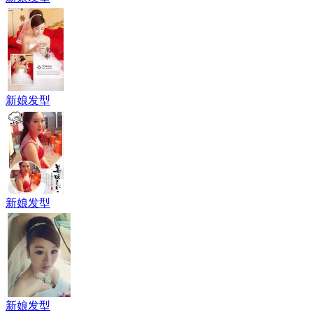
新娘发型
新娘发型
新娘发型