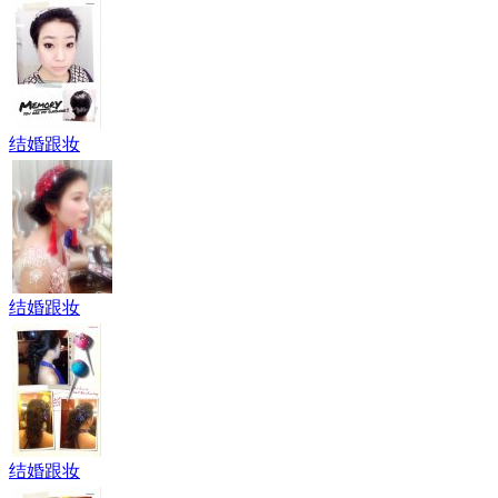
结婚跟妆
结婚跟妆
结婚跟妆